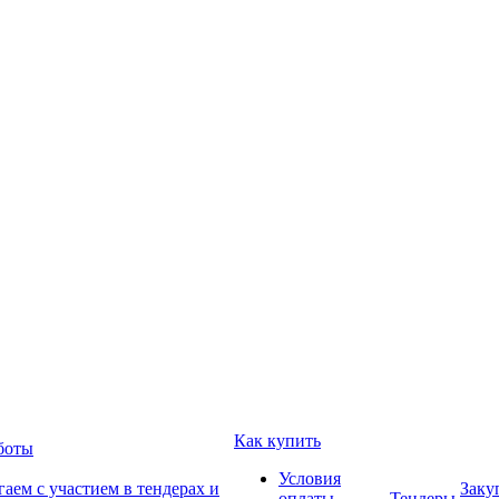
Как купить
боты
Условия
аем с участием в тендерах и
Заку
оплаты
Тендеры