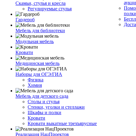
аукци
Скамьи, стулья и кресла
Помог
Регулируемые стулья
полк
Беспл
Гардероб
Доста
Мебель для библиотеки
Модульная мебель
Кровати
Медицинская мебель
Наборы для ОГЭ/ГИА
Физика
Химия
Мебель для детского сада
Столы и стулья
Стенки, уголки и стеллажи
Шкафы и полки
Кровати
Кровати выкатные трехъярусные
Реализация НацПроектов