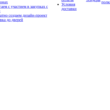
онах
полк
Условия
аем с участием в закупках с
доставки
и
атно создаем дизайн-проект
вка до дверей