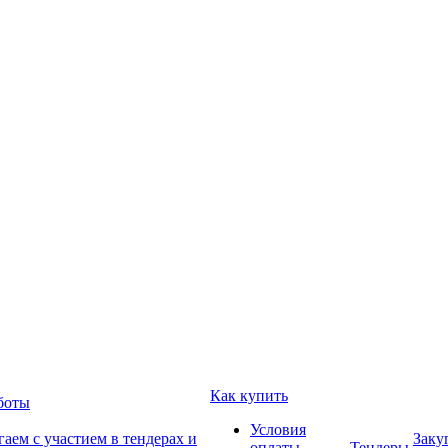
Как купить
боты
Условия
аем с участием в тендерах и
Заку
оплаты
Тендеры