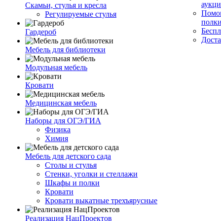
аукци
Скамьи, стулья и кресла
Помог
Регулируемые стулья
полк
Беспл
Гардероб
Доста
Мебель для библиотеки
Модульная мебель
Кровати
Медицинская мебель
Наборы для ОГЭ/ГИА
Физика
Химия
Мебель для детского сада
Столы и стулья
Стенки, уголки и стеллажи
Шкафы и полки
Кровати
Кровати выкатные трехъярусные
Реализация НацПроектов