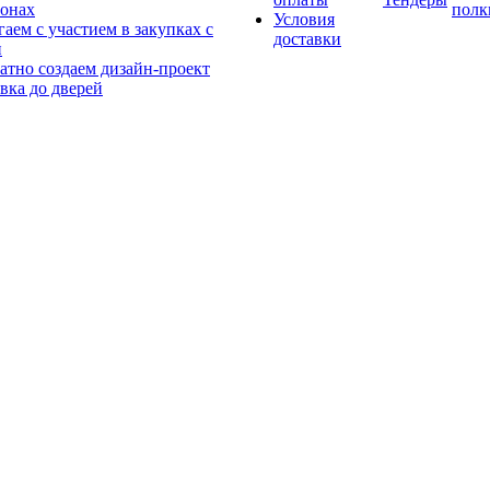
онах
полк
Условия
аем с участием в закупках с
доставки
и
атно создаем дизайн-проект
вка до дверей