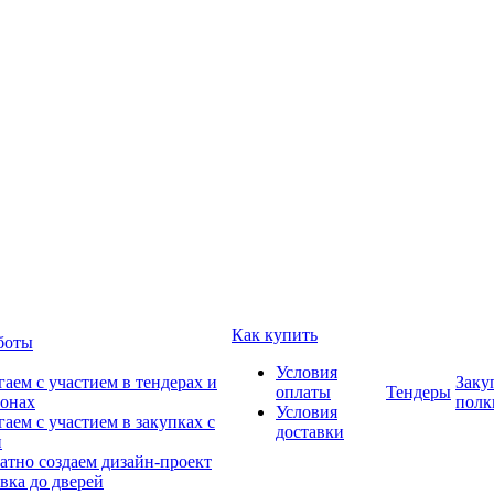
Как купить
боты
Условия
аем с участием в тендерах и
Заку
оплаты
Тендеры
онах
полк
Условия
аем с участием в закупках с
доставки
и
атно создаем дизайн-проект
вка до дверей