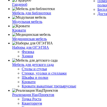
Помог
Гардероб
полк
Беспл
Мебель для библиотеки
Доста
Модульная мебель
Кровати
Медицинская мебель
Наборы для ОГЭ/ГИА
Физика
Химия
Мебель для детского сада
Столы и стулья
Стенки, уголки и стеллажи
Шкафы и полки
Кровати
Кровати выкатные трехъярусные
Реализация НацПроектов
Точка Роста
Кванториум