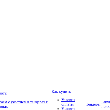
Как купить
боты
Условия
аем с участием в тендерах и
Заку
оплаты
Тендеры
онах
полк
Условия