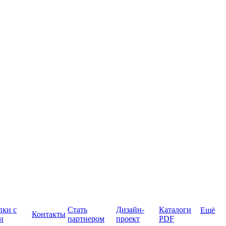
пки с
Стать
Дизайн-
Каталоги
Ещё
Контакты
и
партнером
проект
PDF