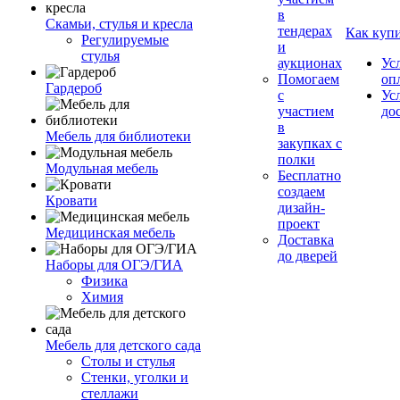
в
Скамьи, стулья и кресла
тендерах
Как куп
Регулируемые
и
стулья
аукционах
Ус
Помогаем
оп
Гардероб
с
Ус
участием
до
в
Мебель для библиотеки
закупках с
полки
Модульная мебель
Бесплатно
создаем
Кровати
дизайн-
проект
Медицинская мебель
Доставка
до дверей
Наборы для ОГЭ/ГИА
Физика
Химия
Мебель для детского сада
Столы и стулья
Стенки, уголки и
стеллажи