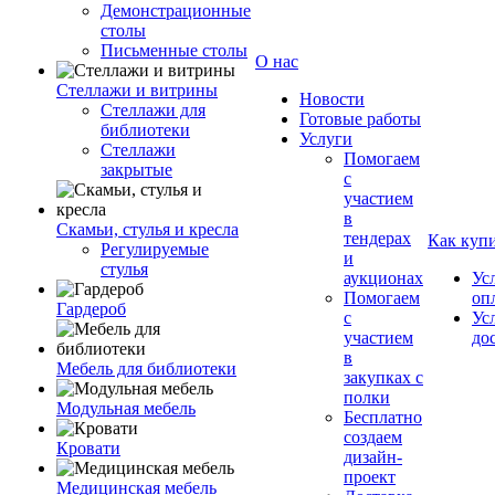
Демонстрационные
столы
Письменные столы
О нас
Стеллажи и витрины
Новости
Стеллажи для
Готовые работы
библиотеки
Услуги
Стеллажи
Помогаем
закрытые
с
участием
в
Скамьи, стулья и кресла
тендерах
Как куп
Регулируемые
и
стулья
аукционах
Ус
Помогаем
оп
Гардероб
с
Ус
участием
до
в
Мебель для библиотеки
закупках с
полки
Модульная мебель
Бесплатно
создаем
Кровати
дизайн-
проект
Медицинская мебель