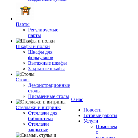
Парты
Регулируемые
парты
Шкафы и полки
Шкафы для
формуляров
Вытяжные шкафы
Закрытые шкафы
Столы
Демонстрационные
столы
Письменные столы
О нас
Стеллажи и витрины
Новости
Стеллажи для
Готовые работы
библиотеки
Услуги
Стеллажи
Помогаем
закрытые
с
участием