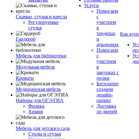
Услуги
Помогаем
Скамьи, стулья и кресла
с
Регулируемые
участием
стулья
в
тендерах
Как куп
Гардероб
и
аукционах
Ус
Помогаем
оп
Мебель для библиотеки
с
Ус
участием
до
Модульная мебель
в
закупках с
Кровати
полки
Бесплатно
Медицинская мебель
создаем
дизайн-
Наборы для ОГЭ/ГИА
проект
Физика
Доставка
Химия
до дверей
Мебель для детского сада
Столы и стулья