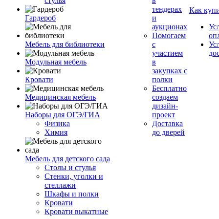
стулья
в
тендерах
Как куп
Гардероб
и
аукционах
Ус
Помогаем
оп
Мебель для библиотеки
с
Ус
участием
до
Модульная мебель
в
закупках с
Кровати
полки
Бесплатно
Медицинская мебель
создаем
дизайн-
Наборы для ОГЭ/ГИА
проект
Физика
Доставка
Химия
до дверей
Мебель для детского сада
Столы и стулья
Стенки, уголки и
стеллажи
Шкафы и полки
Кровати
Кровати выкатные