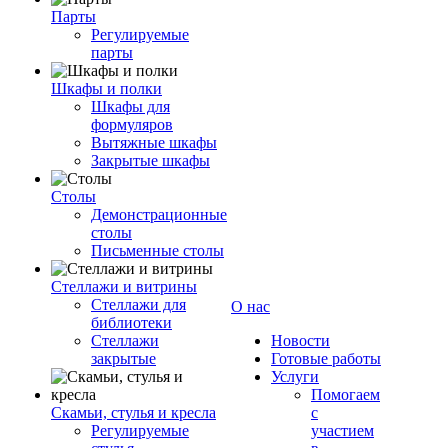
Парты
Регулируемые
парты
Шкафы и полки
Шкафы для
формуляров
Вытяжные шкафы
Закрытые шкафы
Столы
Демонстрационные
столы
Письменные столы
Стеллажи и витрины
Стеллажи для
О нас
библиотеки
Стеллажи
Новости
закрытые
Готовые работы
Услуги
Помогаем
Скамьи, стулья и кресла
с
Регулируемые
участием