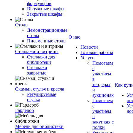
формуляров
Вытяжные шкафы
Закрытые шкафы
Столы
Демонстрационные
столы
О нас
Письменные столы
Новости
Стеллажи и витрины
Готовые работы
Стеллажи для
Услуги
библиотеки
Помогаем
Стеллажи
с
закрытые
участием
в
тендерах
Как куп
Скамьи, стулья и кресла
и
Регулируемые
аукционах
Ус
стулья
Помогаем
оп
с
Ус
Гардероб
участием
до
в
закупках с
Мебель для библиотеки
полки
Бесплатно