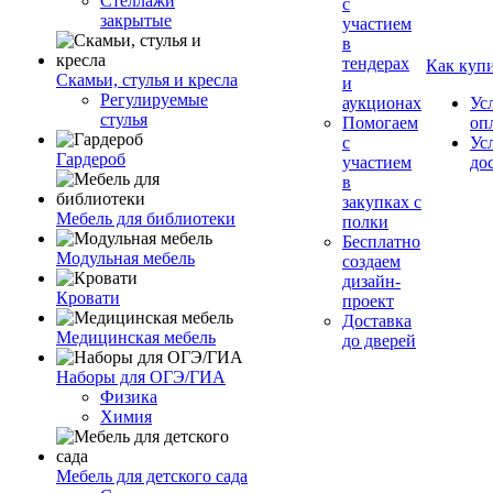
Стеллажи
с
закрытые
участием
в
тендерах
Как куп
Скамьи, стулья и кресла
и
Регулируемые
аукционах
Ус
стулья
Помогаем
оп
с
Ус
Гардероб
участием
до
в
закупках с
Мебель для библиотеки
полки
Бесплатно
Модульная мебель
создаем
дизайн-
Кровати
проект
Доставка
Медицинская мебель
до дверей
Наборы для ОГЭ/ГИА
Физика
Химия
Мебель для детского сада