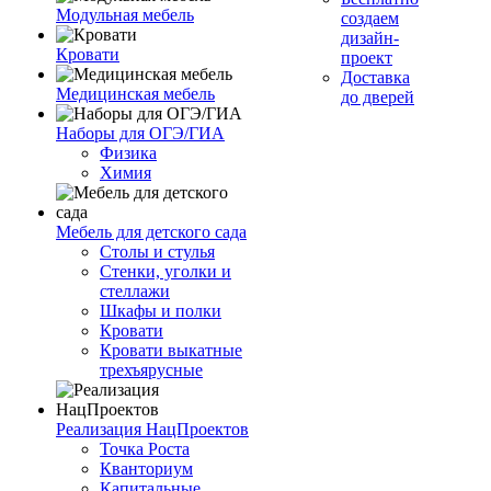
Модульная мебель
создаем
дизайн-
Кровати
проект
Доставка
Медицинская мебель
до дверей
Наборы для ОГЭ/ГИА
Физика
Химия
Мебель для детского сада
Столы и стулья
Стенки, уголки и
стеллажи
Шкафы и полки
Кровати
Кровати выкатные
трехъярусные
Реализация НацПроектов
Точка Роста
Кванториум
Капитальные