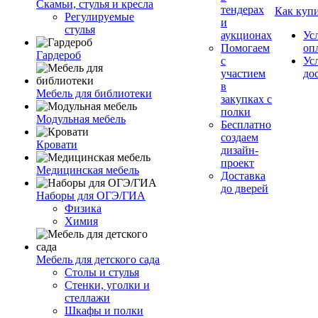
Скамьи, стулья и кресла
тендерах
Как куп
Регулируемые
и
стулья
аукционах
Ус
Помогаем
оп
Гардероб
с
Ус
участием
до
в
Мебель для библиотеки
закупках с
полки
Модульная мебель
Бесплатно
создаем
Кровати
дизайн-
проект
Медицинская мебель
Доставка
до дверей
Наборы для ОГЭ/ГИА
Физика
Химия
Мебель для детского сада
Столы и стулья
Стенки, уголки и
стеллажи
Шкафы и полки