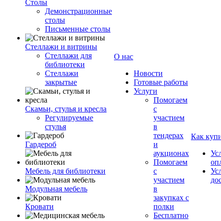
Столы
Демонстрационные
столы
Письменные столы
Стеллажи и витрины
Стеллажи для
О нас
библиотеки
Стеллажи
Новости
закрытые
Готовые работы
Услуги
Помогаем
Скамьи, стулья и кресла
с
Регулируемые
участием
стулья
в
тендерах
Как куп
Гардероб
и
аукционах
Ус
Помогаем
оп
Мебель для библиотеки
с
Ус
участием
до
Модульная мебель
в
закупках с
Кровати
полки
Бесплатно