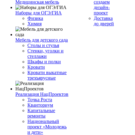
Медицинская мебель
создаем
дизайн-
Наборы для ОГЭ/ГИА
проект
Физика
Доставка
Химия
до дверей
Мебель для детского сада
Столы и стулья
Стенки, уголки и
стеллажи
Шкафы и полки
Кровати
Кровати выкатные
трехъярусные
Реализация НацПроектов
Точка Роста
Кванториум
Капитальные
ремонты
Национальный
проект «Молодежь
и дети»