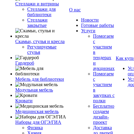
Стеллажи и витрины
Стеллажи для
О нас
библиотеки
Стеллажи
Новости
закрытые
Готовые работы
Услуги
Помогаем
Скамьи, стулья и кресла
с
Регулируемые
участием
стулья
в
тендерах
Как куп
Гардероб
и
аукционах
Ус
Помогаем
оп
Мебель для библиотеки
с
Ус
участием
до
Модульная мебель
в
закупках с
Кровати
полки
Бесплатно
Медицинская мебель
создаем
дизайн-
Наборы для ОГЭ/ГИА
проект
Физика
Доставка
Химия
до дверей