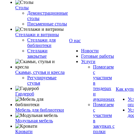
Столы
Демонстрационные
столы
Письменные столы
Стеллажи и витрины
Стеллажи для
О нас
библиотеки
Стеллажи
Новости
закрытые
Готовые работы
Услуги
Помогаем
Скамьи, стулья и кресла
с
Регулируемые
участием
стулья
в
тендерах
Как куп
Гардероб
и
аукционах
Ус
Помогаем
оп
Мебель для библиотеки
с
Ус
участием
до
Модульная мебель
в
закупках с
Кровати
полки