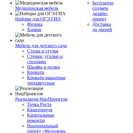
Бесплатно
Медицинская мебель
создаем
дизайн-
Наборы для ОГЭ/ГИА
проект
Физика
Доставка
Химия
до дверей
Мебель для детского сада
Столы и стулья
Стенки, уголки и
стеллажи
Шкафы и полки
Кровати
Кровати выкатные
трехъярусные
Реализация НацПроектов
Точка Роста
Кванториум
Капитальные
ремонты
Национальный
проект «Молодежь