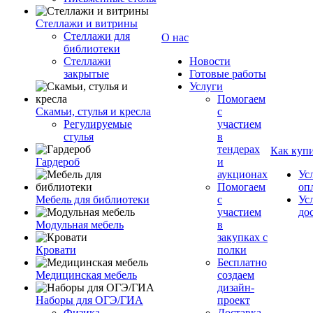
Стеллажи и витрины
Стеллажи для
О нас
библиотеки
Стеллажи
Новости
закрытые
Готовые работы
Услуги
Помогаем
Скамьи, стулья и кресла
с
Регулируемые
участием
стулья
в
тендерах
Как куп
Гардероб
и
аукционах
Ус
Помогаем
оп
Мебель для библиотеки
с
Ус
участием
до
Модульная мебель
в
закупках с
Кровати
полки
Бесплатно
Медицинская мебель
создаем
дизайн-
Наборы для ОГЭ/ГИА
проект
Физика
Доставка