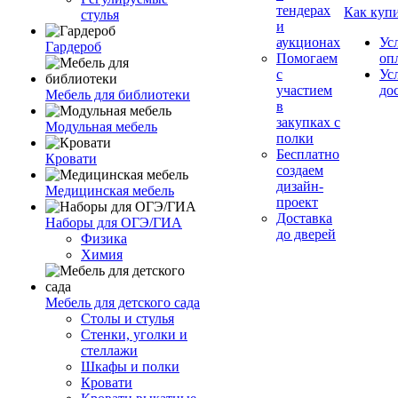
тендерах
Как куп
стулья
и
аукционах
Ус
Гардероб
Помогаем
оп
с
Ус
участием
до
Мебель для библиотеки
в
закупках с
Модульная мебель
полки
Бесплатно
Кровати
создаем
дизайн-
Медицинская мебель
проект
Доставка
Наборы для ОГЭ/ГИА
до дверей
Физика
Химия
Мебель для детского сада
Столы и стулья
Стенки, уголки и
стеллажи
Шкафы и полки
Кровати