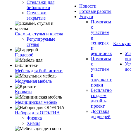
Стеллажи для
Новости
библиотеки
Готовые работы
Стеллажи
Услуги
закрытые
Помогаем
с
участием
Скамьи, стулья и кресла
в
Регулируемые
тендерах
Как куп
стулья
и
аукционах
Ус
Гардероб
Помогаем
оп
с
Ус
участием
до
Мебель для библиотеки
в
закупках с
Модульная мебель
полки
Бесплатно
Кровати
создаем
дизайн-
Медицинская мебель
проект
Доставка
Наборы для ОГЭ/ГИА
до дверей
Физика
Химия