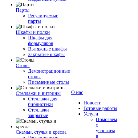
Парты
Регулируемые
парты
Шкафы и полки
Шкафы для
формуляров
Вытяжные шкафы
Закрытые шкафы
Столы
Демонстрационные
столы
Письменные столы
О нас
Стеллажи и витрины
Стеллажи для
Новости
библиотеки
Готовые работы
Стеллажи
Услуги
закрытые
Помогаем
с
участием
Скамьи, стулья и кресла
в
Регулируемые