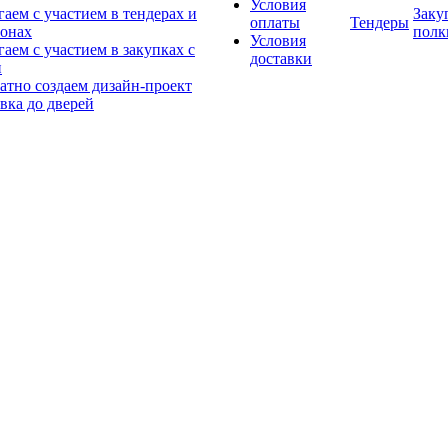
Условия
аем с участием в тендерах и
Заку
оплаты
Тендеры
онах
полк
Условия
аем с участием в закупках с
доставки
и
атно создаем дизайн-проект
вка до дверей