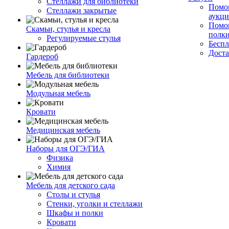
Стеллажи для библиотеки
Помог
Стеллажи закрытые
аукци
Помог
Скамьи, стулья и кресла
полк
Регулируемые стулья
Беспл
Доста
Гардероб
Мебель для библиотеки
Модульная мебель
Кровати
Медицинская мебель
Наборы для ОГЭ/ГИА
Физика
Химия
Мебель для детского сада
Столы и стулья
Стенки, уголки и стеллажи
Шкафы и полки
Кровати