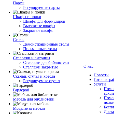
Парты
Регулируемые парты
Шкафы и полки
Шкафы для формуляров
Вытяжные шкафы
Закрытые шкафы
Столы
Демонстрационные столы
Письменные столы
Стеллажи и витрины
Стеллажи для библиотеки
О нас
Стеллажи закрытые
Новости
Скамьи, стулья и кресла
Готовые ра
Регулируемые стулья
Услуги
Помог
Гардероб
аукци
Помог
Мебель для библиотеки
полк
Беспл
Модульная мебель
Доста