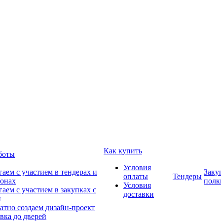
Как купить
боты
Условия
аем с участием в тендерах и
Заку
оплаты
Тендеры
онах
полк
Условия
аем с участием в закупках с
доставки
и
атно создаем дизайн-проект
вка до дверей