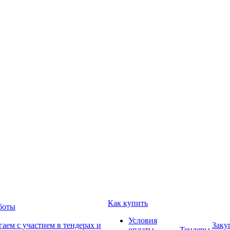
Как купить
боты
Условия
аем с участием в тендерах и
Заку
оплаты
Тендеры