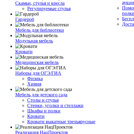
аукци
Скамьи, стулья и кресла
Помог
Регулируемые стулья
полк
Беспл
Гардероб
Доста
Мебель для библиотеки
Модульная мебель
Кровати
Медицинская мебель
Наборы для ОГЭ/ГИА
Физика
Химия
Мебель для детского сада
Столы и стулья
Стенки, уголки и стеллажи
Шкафы и полки
Кровати
Кровати выкатные трехъярусные
Реализация НацПроектов