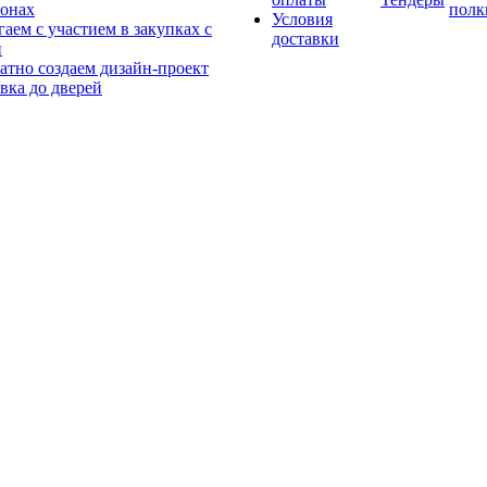
онах
полк
Условия
аем с участием в закупках с
доставки
и
атно создаем дизайн-проект
вка до дверей