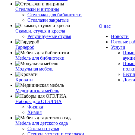
Стеллажи и витрины
Стеллажи для библиотеки
Стеллажи закрытые
О нас
Скамьи, стулья и кресла
Регулируемые стулья
Новости
Готовые ра
Гардероб
Услуги
Помог
Мебель для библиотеки
аукци
Помог
Модульная мебель
полк
Беспл
Кровати
Доста
Медицинская мебель
Наборы для ОГЭ/ГИА
Физика
Химия
Мебель для детского сада
Столы и стулья
Стенки, уголки и стеллажи