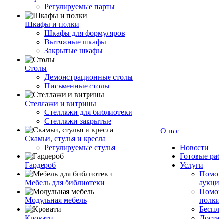
Регулируемые парты
Шкафы и полки
Шкафы для формуляров
Вытяжные шкафы
Закрытые шкафы
Столы
Демонстрационные столы
Письменные столы
Стеллажи и витрины
Стеллажи для библиотеки
Стеллажи закрытые
О нас
Скамьи, стулья и кресла
Регулируемые стулья
Новости
Готовые ра
Гардероб
Услуги
Помог
Мебель для библиотеки
аукци
Помог
Модульная мебель
полк
Беспл
Кровати
Доста