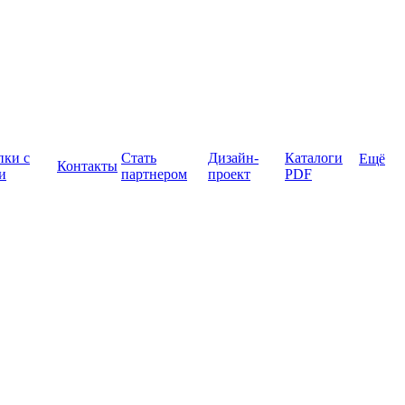
пки с
Стать
Дизайн-
Каталоги
Ещё
Контакты
и
партнером
проект
PDF