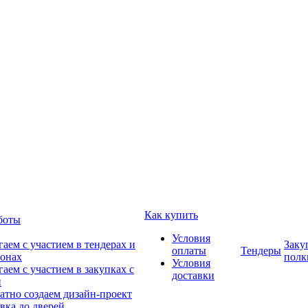
Как купить
боты
Условия
аем с участием в тендерах и
Заку
оплаты
Тендеры
онах
полк
Условия
аем с участием в закупках с
доставки
и
атно создаем дизайн-проект
вка до дверей