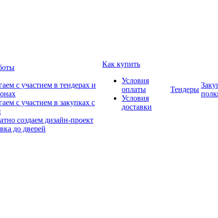
Как купить
боты
Условия
аем с участием в тендерах и
Заку
оплаты
Тендеры
онах
полк
Условия
аем с участием в закупках с
доставки
и
атно создаем дизайн-проект
вка до дверей