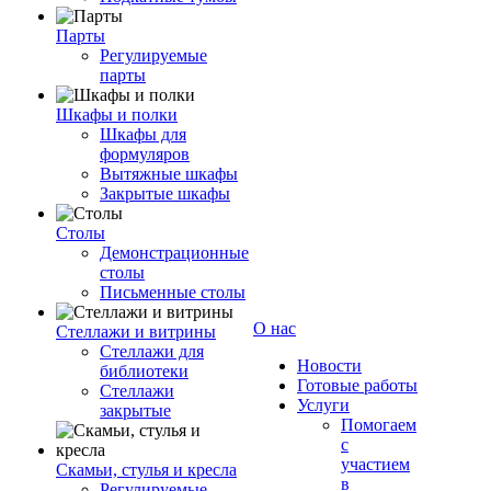
Парты
Регулируемые
парты
Шкафы и полки
Шкафы для
формуляров
Вытяжные шкафы
Закрытые шкафы
Столы
Демонстрационные
столы
Письменные столы
О нас
Стеллажи и витрины
Стеллажи для
Новости
библиотеки
Готовые работы
Стеллажи
Услуги
закрытые
Помогаем
с
участием
Скамьи, стулья и кресла
в
Регулируемые