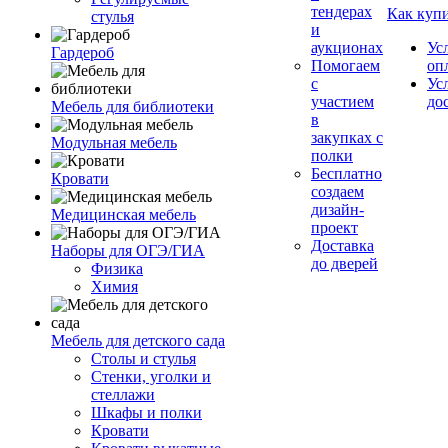
тендерах
Как куп
стулья
и
аукционах
Ус
Гардероб
Помогаем
оп
с
Ус
участием
до
Мебель для библиотеки
в
закупках с
Модульная мебель
полки
Бесплатно
Кровати
создаем
дизайн-
Медицинская мебель
проект
Доставка
Наборы для ОГЭ/ГИА
до дверей
Физика
Химия
Мебель для детского сада
Столы и стулья
Стенки, уголки и
стеллажи
Шкафы и полки
Кровати