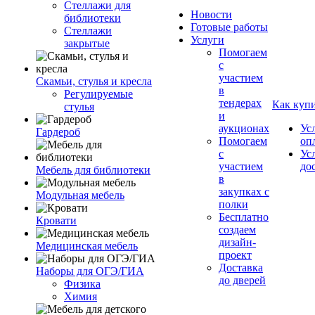
Стеллажи для
Новости
библиотеки
Готовые работы
Стеллажи
Услуги
закрытые
Помогаем
с
участием
Скамьи, стулья и кресла
в
Регулируемые
тендерах
Как куп
стулья
и
аукционах
Ус
Гардероб
Помогаем
оп
с
Ус
участием
до
Мебель для библиотеки
в
закупках с
Модульная мебель
полки
Бесплатно
Кровати
создаем
дизайн-
Медицинская мебель
проект
Доставка
Наборы для ОГЭ/ГИА
до дверей
Физика
Химия