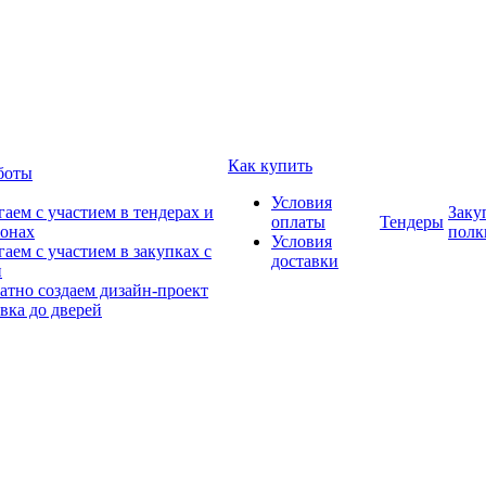
Как купить
боты
Условия
аем с участием в тендерах и
Заку
оплаты
Тендеры
онах
полк
Условия
аем с участием в закупках с
доставки
и
атно создаем дизайн-проект
вка до дверей