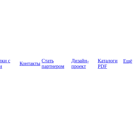
пки с
Стать
Дизайн-
Каталоги
Ещё
Контакты
и
партнером
проект
PDF