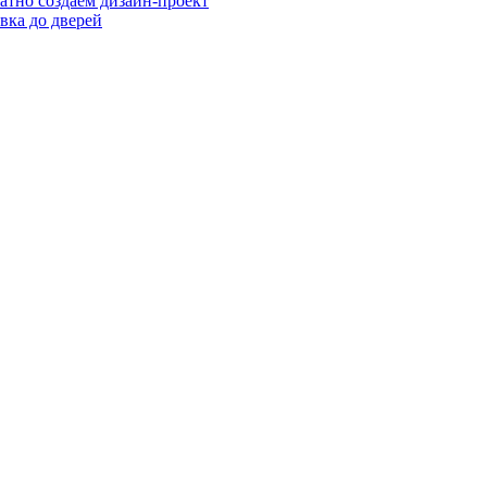
атно создаем дизайн-проект
вка до дверей