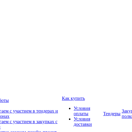
Как купить
боты
Условия
аем с участием в тендерах и
Заку
оплаты
Тендеры
онах
полк
Условия
аем с участием в закупках с
доставки
и