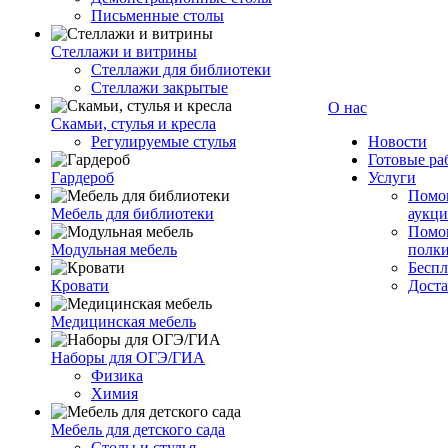
Письменные столы
Стеллажи и витрины
Стеллажи для библиотеки
Стеллажи закрытые
О нас
Скамьи, стулья и кресла
Регулируемые стулья
Новости
Готовые ра
Гардероб
Услуги
Помог
Мебель для библиотеки
аукци
Помог
Модульная мебель
полк
Беспл
Кровати
Доста
Медицинская мебель
Наборы для ОГЭ/ГИА
Физика
Химия
Мебель для детского сада
Столы и стулья