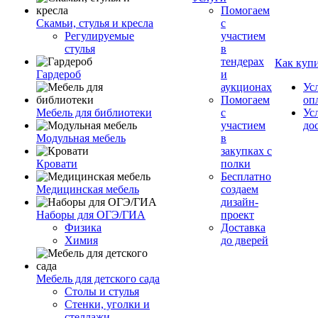
Помогаем
Скамьи, стулья и кресла
с
Регулируемые
участием
стулья
в
тендерах
Как куп
Гардероб
и
аукционах
Ус
Помогаем
оп
Мебель для библиотеки
с
Ус
участием
до
Модульная мебель
в
закупках с
Кровати
полки
Бесплатно
Медицинская мебель
создаем
дизайн-
Наборы для ОГЭ/ГИА
проект
Физика
Доставка
Химия
до дверей
Мебель для детского сада
Столы и стулья
Стенки, уголки и
стеллажи