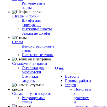
Регулируемые
парты
Шкафы и полки
Шкафы для
формуляров
Вытяжные шкафы
Закрытые шкафы
Столы
Демонстрационные
столы
Письменные столы
Стеллажи и витрины
Стеллажи для
О нас
библиотеки
Стеллажи
Новости
закрытые
Готовые работы
Услуги
Помогаем
Скамьи, стулья и кресла
с
Регулируемые
участием
стулья
в
тендерах
Как куп