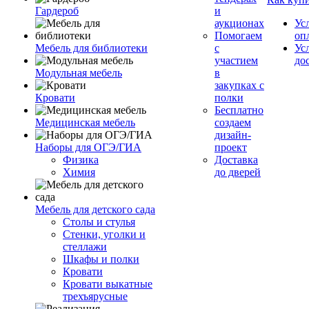
Гардероб
и
аукционах
Ус
Помогаем
оп
Мебель для библиотеки
с
Ус
участием
до
Модульная мебель
в
закупках с
Кровати
полки
Бесплатно
Медицинская мебель
создаем
дизайн-
Наборы для ОГЭ/ГИА
проект
Физика
Доставка
Химия
до дверей
Мебель для детского сада
Столы и стулья
Стенки, уголки и
стеллажи
Шкафы и полки
Кровати
Кровати выкатные
трехъярусные